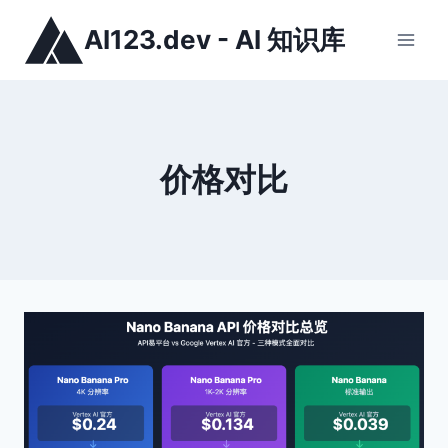
跳
AI123.dev - AI 知识库
到
内
容
价格对比