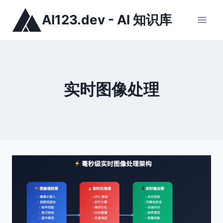
跳
AI123.dev - AI 知识库
到
内
容
实时图像处理