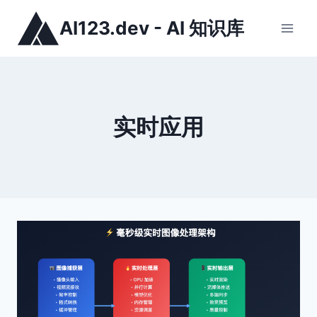
跳
AI123.dev - AI 知识库
到
内
容
实时应用