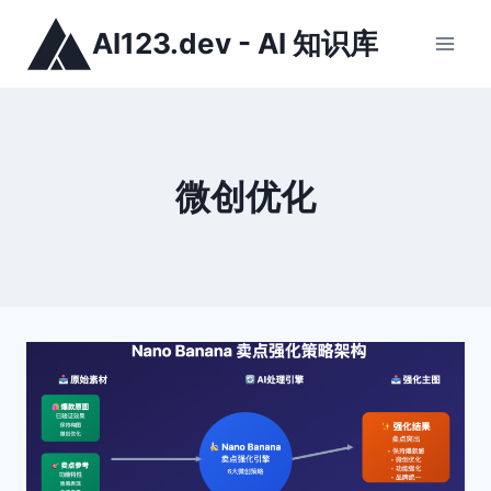
跳
AI123.dev - AI 知识库
到
内
容
微创优化