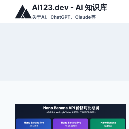
跳
AI123.dev - AI 知识库
到
关于AI、ChatGPT、Claude等
内
容