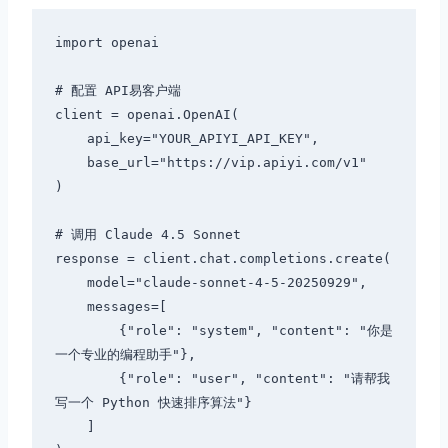
import openai

# 配置 API易客户端

client = openai.OpenAI(

    api_key="YOUR_APIYI_API_KEY",

    base_url="https://vip.apiyi.com/v1"

)

# 调用 Claude 4.5 Sonnet

response = client.chat.completions.create(

    model="claude-sonnet-4-5-20250929",

    messages=[

        {"role": "system", "content": "你是
一个专业的编程助手"},

        {"role": "user", "content": "请帮我
写一个 Python 快速排序算法"}

    ]
