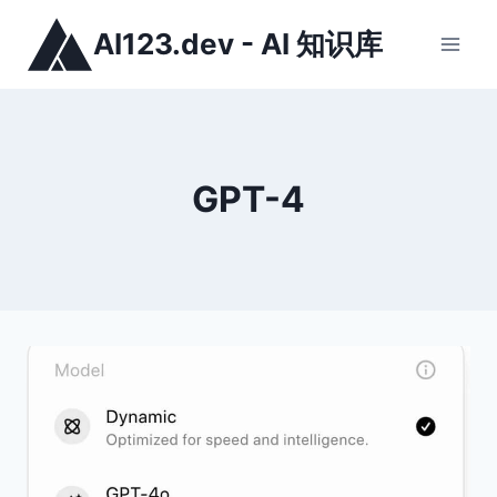
跳
AI123.dev - AI 知识库
到
内
容
GPT-4