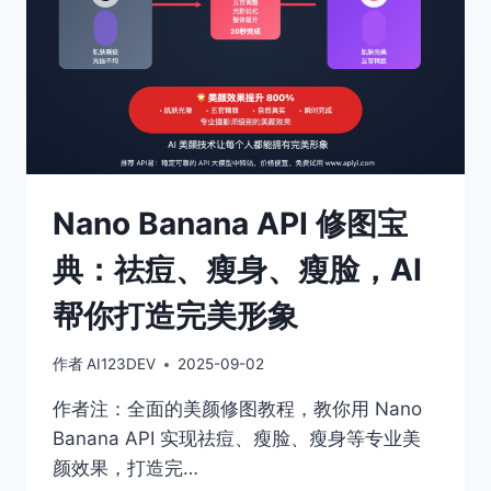
造
逼
真
的
动
漫
角
色
道
Nano Banana API 修图宝
具
典：祛痘、瘦身、瘦脸，AI
帮你打造完美形象
作者
AI123DEV
2025-09-02
作者注：全面的美颜修图教程，教你用 Nano
Banana API 实现祛痘、瘦脸、瘦身等专业美
颜效果，打造完…