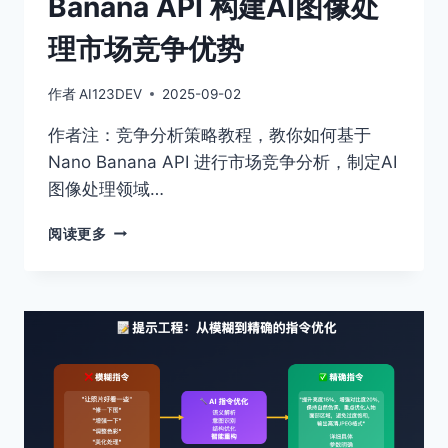
Banana API 构建AI图像处
象
理市场竞争优势
作者
AI123DEV
2025-09-02
作者注：竞争分析策略教程，教你如何基于
Nano Banana API 进行市场竞争分析，制定AI
图像处理领域…
竞
阅读更多
争
分
析
策
略：
用
NANO
BANANA
API
构