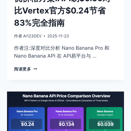
完
比Vertex官方$0.24节省
全
指
83%完全指南
南
作者
AI123DEV
2025-11-23
作者注:深度对比分析 Nano Banana Pro 和
Nano Banana API 在 API易平台与 …
掌
阅读更多
握
NANO
BANANA
API
最
优
价
格
方
案:API