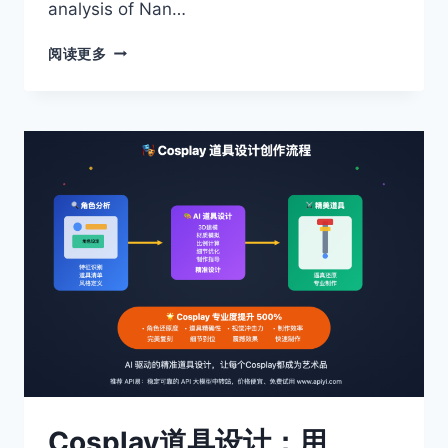
analysis of Nan…
MASTER
阅读更多
NANO
BANANA
API
OPTIMAL
PRICING:
APIYI
$0.05
VS
VERTEX
OFFICIAL
$0.24
SAVE
83%
COMPLETE
GUIDE
Cosplay道具设计：用