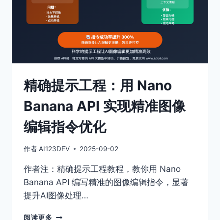
建
AI
图
像
处
理
市
场
精确提示工程：用 Nano
竞
争
Banana API 实现精准图像
优
势
编辑指令优化
作者
AI123DEV
2025-09-02
作者注：精确提示工程教程，教你用 Nano
Banana API 编写精准的图像编辑指令，显著
提升AI图像处理…
精
阅读更多