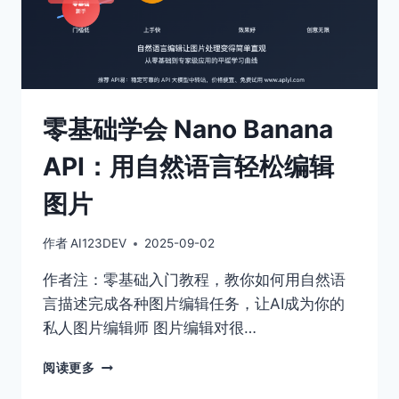
实
现
智
能
化
多
平
零基础学会 Nano Banana
台
图
API：用自然语言轻松编辑
像
尺
图片
寸
适
作者
AI123DEV
2025-09-02
配
作者注：零基础入门教程，教你如何用自然语
言描述完成各种图片编辑任务，让AI成为你的
私人图片编辑师 图片编辑对很…
零
阅读更多
基