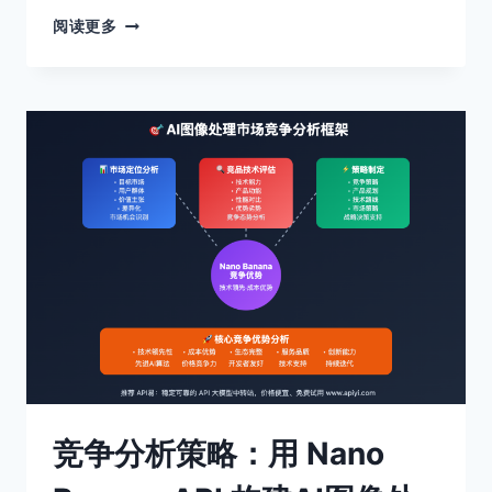
NANO
阅读更多
BANANA
API
修
图
宝
典：
祛
痘、
瘦
身、
瘦
脸，
AI
帮
你
打
造
完
竞争分析策略：用 Nano
美
形