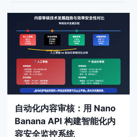
础
学
会
NANO
BANANA
API：
用
自
然
语
言
轻
松
编
辑
图
片
自动化内容审核：用 Nano
Banana API 构建智能化内
容安全监控系统