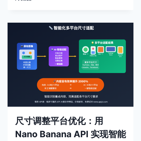
确
提
示
工
程：
用
NANO
BANANA
API
实
现
精
准
图
像
编
辑
指
尺寸调整平台优化：用
令
优
Nano Banana API 实现智能
化