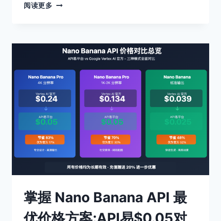
掌
阅读更多
握
NANO
BANANA
API
最
优
價
格
方
案:API
易
$0.05
對
比
VERTEX
官
方
$0.24
掌握 Nano Banana API 最
節
省
优价格方案:API易$0.05对
83%