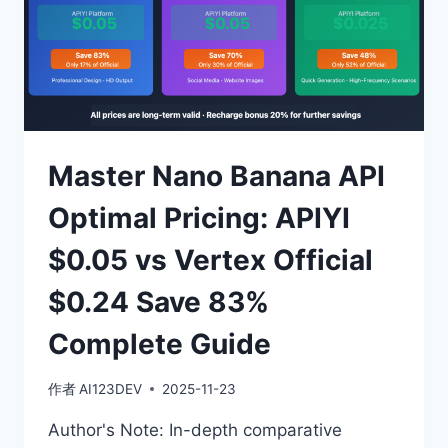
易
$0.05
对
比
VERTEX
官
方
$0.24
Master Nano Banana API
节
省
Optimal Pricing: APIYI
83%
完
$0.05 vs Vertex Official
全
指
$0.24 Save 83%
南
Complete Guide
作者
AI123DEV
2025-11-23
Author's Note: In-depth comparative