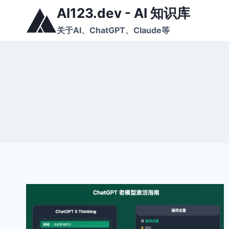
跳
AI123.dev - AI 知识库
到
关于AI、ChatGPT、Claude等
内
容