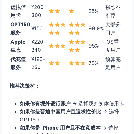
虚拟信
¥200-
强烈不
25%
用卡
300
推荐
GPT150
大部分
¥150
99.9%
服务
用户
Apple
¥220-
iOS重
95%
生态
240
度用户
代充值
¥180-
预算充
75%
服务
250
足用户
推荐决策树
：
如果你有境外银行账户
→ 选择境外实体信用卡
如果你是普通中国用户且追求性价比
→ 选择
GPT150
如果你是 iPhone 用户且不在意成本
→ 选择